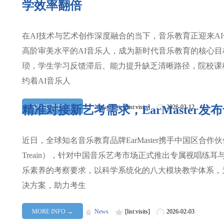
学效率翻倍
在AI技术与艺术创作深度融合的当下，音乐教育正迎来A
高阶审美水平的AI音乐人，成为新时代音乐教育的核心
琐，学生学习反馈滞后、能力提升缺乏清晰路径，院校课
约着AI音乐人
精准对接新艺考需求，EarMaster
MORE INFO →
News
[list:visits]
2026-03-12
近日，全球知名音乐教育品牌EarMaster携手中国区合
Treain），针对中国音乐艺考市场正式推出专属视唱练
乐素养的考察要求，以科学系统化的八大模块教学体系，
决方案，助力考生
MORE INFO →
News
[list:visits]
2026-02-03