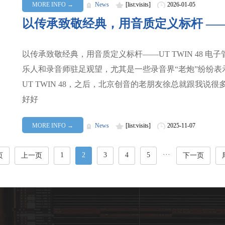
MORE INFO →
News
[list:visits]
2026-01-05
以传承致敬经典，用音质定义标杆 ——U
以传承致敬经典，用音质定义标杆——UT TWIN 48
乐人和录音师驻足观望，尤其是一些录音界“老炮”纷纷
UT TWIN 48，之后，北京创音的老朋友徐总就跟我
好好
MORE INFO →
News
[list:visits]
2025-11-07
···
1
2
3
4
5
页
上一页
下一页