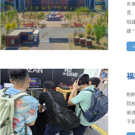
长
育
组
建 
M
福
刚
院校
俯
子