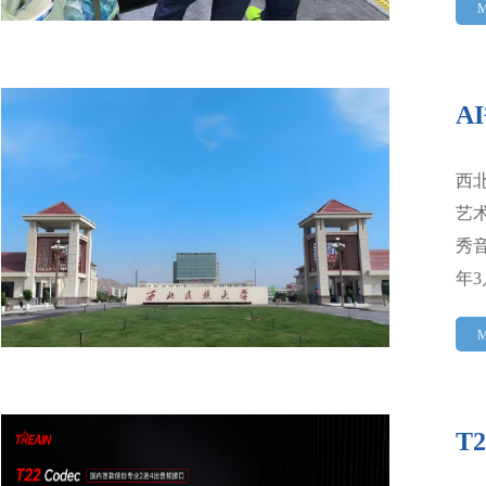
M
A
西
艺
秀
年
M
T