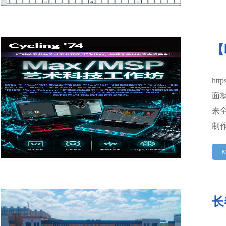
【
ht
面
来
制
M
长